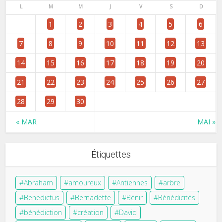
L
M
M
J
V
S
D
1
2
3
4
5
6
7
8
9
10
11
12
13
14
15
16
17
18
19
20
21
22
23
24
25
26
27
28
29
30
« MAR
MAI »
Étiquettes
Abraham
amoureux
Antiennes
arbre
Benedictus
Bernadette
Bénir
Bénédicités
bénédiction
création
David