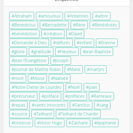
Abraham
amoureux
Antiennes
arbre
Benedictus
Bernadette
Bénir
Bénédicités
bénédiction
création
David
Demande à Dieu
défunts
enfant
Etienne
gloire
gratitude
Heureux
Jean Baptiste
Jean l'Evangéliste
Joseph
Journal de Marthe Robin
Marie
martyrs
mort
Moïse
Nativité
Notre-Dame de Lourdes
Noël
pain
précurseur
préface
préfaces
Rameaux
repas
saints innocents
Sanctus
sang
source
Teilhard
Teilhard de Chardin
tristesse
Victor Hugo
Zacharie
épiphanie