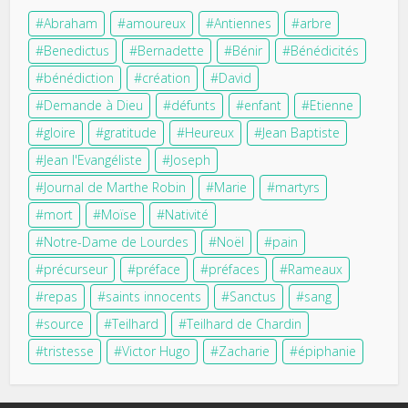
Abraham
amoureux
Antiennes
arbre
Benedictus
Bernadette
Bénir
Bénédicités
bénédiction
création
David
Demande à Dieu
défunts
enfant
Etienne
gloire
gratitude
Heureux
Jean Baptiste
Jean l'Evangéliste
Joseph
Journal de Marthe Robin
Marie
martyrs
mort
Moïse
Nativité
Notre-Dame de Lourdes
Noël
pain
précurseur
préface
préfaces
Rameaux
repas
saints innocents
Sanctus
sang
source
Teilhard
Teilhard de Chardin
tristesse
Victor Hugo
Zacharie
épiphanie