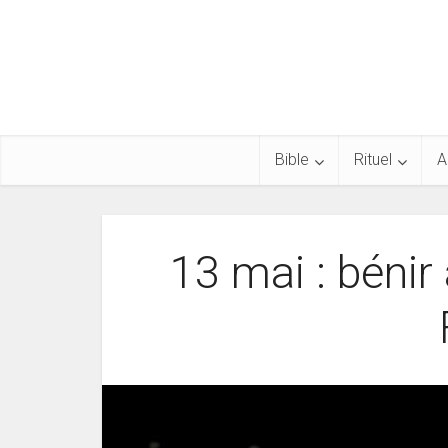
Bible
Rituel
A
13 mai : béni