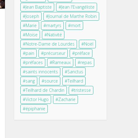
Jean Baptiste
Jean l'Evangéliste
Joseph
Journal de Marthe Robin
Marie
martyrs
mort
Moïse
Nativité
Notre-Dame de Lourdes
Noël
pain
précurseur
préface
préfaces
Rameaux
repas
saints innocents
Sanctus
sang
source
Teilhard
Teilhard de Chardin
tristesse
Victor Hugo
Zacharie
épiphanie