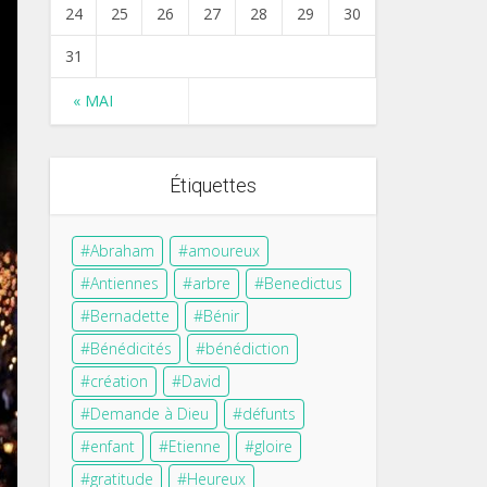
24
25
26
27
28
29
30
31
« MAI
Étiquettes
Abraham
amoureux
Antiennes
arbre
Benedictus
Bernadette
Bénir
Bénédicités
bénédiction
création
David
Demande à Dieu
défunts
enfant
Etienne
gloire
gratitude
Heureux