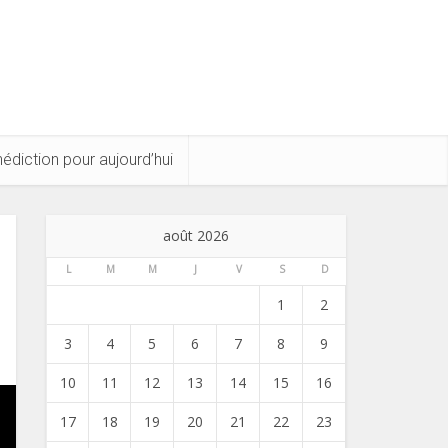
édiction pour aujourd’hui
août 2026
L
M
M
J
V
S
D
1
2
3
4
5
6
7
8
9
10
11
12
13
14
15
16
17
18
19
20
21
22
23