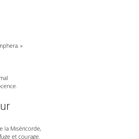
mphera. »
 mal
ocence.
ur
 la Miséricorde,
fuge et courage.