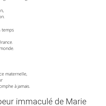
n,
on.
s temps
érance.
e monde.
ce maternelle,
ur
iomphe à jamais.
oeur immaculé de Marie