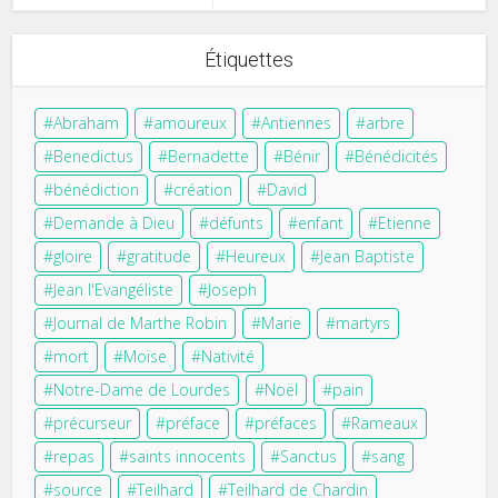
Étiquettes
Abraham
amoureux
Antiennes
arbre
Benedictus
Bernadette
Bénir
Bénédicités
bénédiction
création
David
Demande à Dieu
défunts
enfant
Etienne
gloire
gratitude
Heureux
Jean Baptiste
Jean l'Evangéliste
Joseph
Journal de Marthe Robin
Marie
martyrs
mort
Moïse
Nativité
Notre-Dame de Lourdes
Noël
pain
précurseur
préface
préfaces
Rameaux
repas
saints innocents
Sanctus
sang
source
Teilhard
Teilhard de Chardin