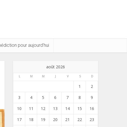
édiction pour aujourd’hui
août 2026
L
M
M
J
V
S
D
1
2
3
4
5
6
7
8
9
10
11
12
13
14
15
16
17
18
19
20
21
22
23