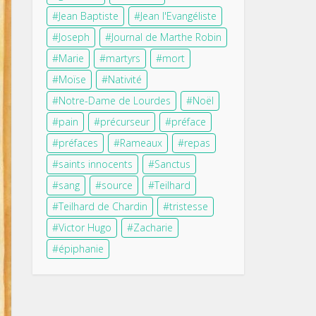
Jean Baptiste
Jean l'Evangéliste
Joseph
Journal de Marthe Robin
Marie
martyrs
mort
Moïse
Nativité
Notre-Dame de Lourdes
Noël
pain
précurseur
préface
préfaces
Rameaux
repas
saints innocents
Sanctus
sang
source
Teilhard
Teilhard de Chardin
tristesse
Victor Hugo
Zacharie
épiphanie