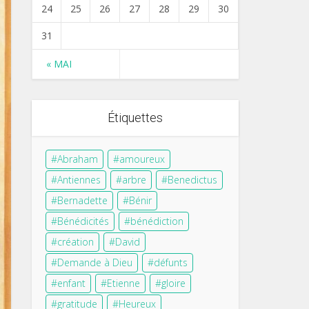
24
25
26
27
28
29
30
31
« MAI
Étiquettes
Abraham
amoureux
Antiennes
arbre
Benedictus
Bernadette
Bénir
Bénédicités
bénédiction
création
David
Demande à Dieu
défunts
enfant
Etienne
gloire
gratitude
Heureux