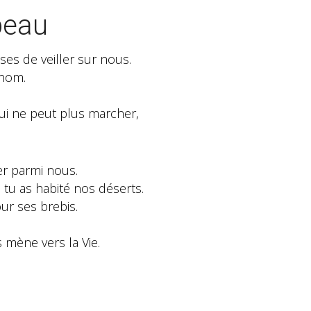
peau
sses de veiller sur nous.
 nom.
qui ne peut plus marcher,
ger parmi nous.
 tu as habité nos déserts.
ur ses brebis.
s mène vers la Vie.