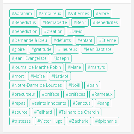
Abraham
amoureux
Antiennes
arbre
Benedictus
Bernadette
Bénir
Bénédicités
bénédiction
création
David
Demande à Dieu
défunts
enfant
Etienne
gloire
gratitude
Heureux
Jean Baptiste
Jean l'Evangéliste
Joseph
Journal de Marthe Robin
Marie
martyrs
mort
Moïse
Nativité
Notre-Dame de Lourdes
Noël
pain
précurseur
préface
préfaces
Rameaux
repas
saints innocents
Sanctus
sang
source
Teilhard
Teilhard de Chardin
tristesse
Victor Hugo
Zacharie
épiphanie