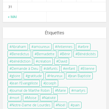
31
« MAI
Étiquettes
Abraham
amoureux
Antiennes
arbre
Benedictus
Bernadette
Bénir
Bénédicités
bénédiction
création
David
Demande à Dieu
défunts
enfant
Etienne
gloire
gratitude
Heureux
Jean Baptiste
Jean l'Evangéliste
Joseph
Journal de Marthe Robin
Marie
martyrs
mort
Moïse
Nativité
Notre-Dame de Lourdes
Noël
pain